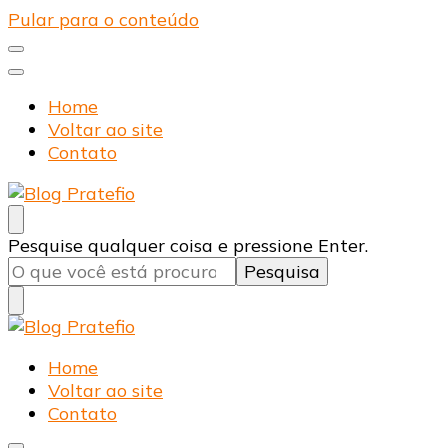
Pular para o conteúdo
Home
Voltar ao site
Contato
Blog Pratefio
Arames e Telas de Qualidade
Procurando
Pesquise qualquer coisa e pressione Enter.
algo?
Blog Pratefio
Arames e Telas de Qualidade
Home
Voltar ao site
Contato