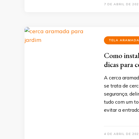
7 DE ABRIL DE 202
TELA ARAMAD
Como instal
dicas para c
A cerca aramad
se trata de cerc
segurança, deli
tudo com um to
evitar a entrad
4 DE ABRIL DE 202