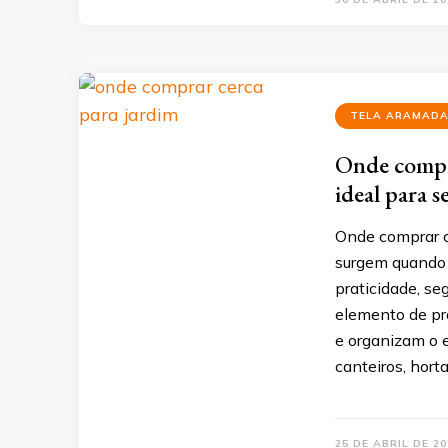
TELA ARAMAD
Onde compra
ideal para 
Onde comprar c
surgem quando 
praticidade, se
elemento de pro
e organizam o e
canteiros, hort
25 DE ABRIL DE 20