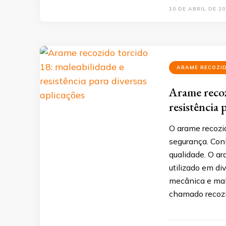
10 DE ABRIL DE 20
ARAME RECOZI
Arame recoz
resistência 
O arame recozid
segurança. Con
qualidade. O a
utilizado em di
mecânica e mal
chamado recozi