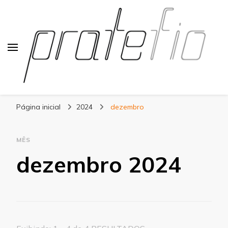
Blog Pratefio
Arames e Telas de Qualidade
Página inicial
2024
dezembro
MÊS
dezembro 2024