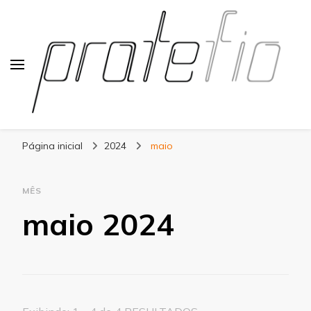
Blog Pratefio
Arames e Telas de Qualidade
Página inicial
2024
maio
MÊS
maio 2024