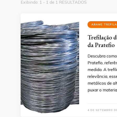
Exibindo: 1 - 1 de 1 RESULTADOS
ARAME TREFIL
Trefilação 
da Pratefio
Descubra como 
Pratefio, refer
medida. A trefi
relevância, ess
metálicos de al
puxar o materia
4 DE SETEMBRO D