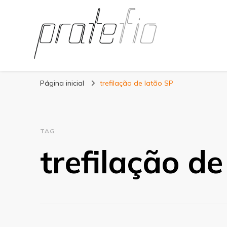
Blog Pratefio
Arames e Telas de Qualidade
Página inicial
trefilação de latão SP
TAG
trefilação de