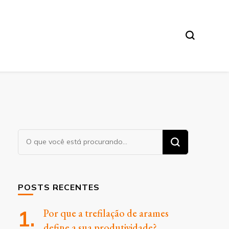
Procurando
algo?
POSTS RECENTES
Por que a trefilação de arames
define a sua produtividade?