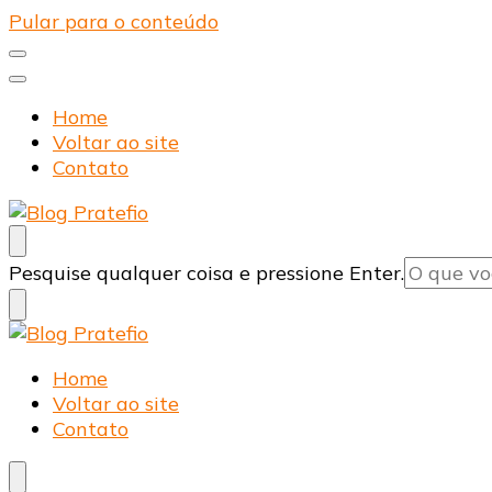
Pular para o conteúdo
Home
Voltar ao site
Contato
Blog Pratefio
Arames e Telas de Qualidade
Procurando
Pesquise qualquer coisa e pressione Enter.
algo?
Blog Pratefio
Arames e Telas de Qualidade
Home
Voltar ao site
Contato