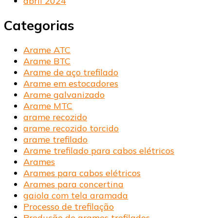
abril 2024
Categorias
Arame ATC
Arame BTC
Arame de aço trefilado
Arame em estocadores
Arame galvanizado
Arame MTC
arame recozido
arame recozido torcido
arame trefilado
Arame trefilado para cabos elétricos
Arames
Arames para cabos elétricos
Arames para concertina
gaiola com tela aramada
Processo de trefilação
Produção de arames trefilados