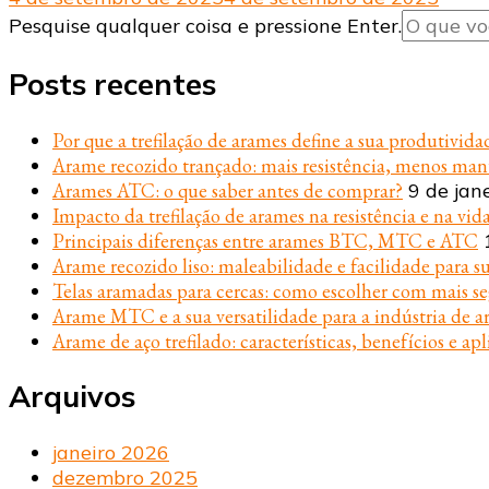
Procurando
Pesquise qualquer coisa e pressione Enter.
algo?
Posts recentes
Por que a trefilação de arames define a sua produtivida
Arame recozido trançado: mais resistência, menos ma
Arames ATC: o que saber antes de comprar?
9 de jan
Impacto da trefilação de arames na resistência e na vida
Principais diferenças entre arames BTC, MTC e ATC
Arame recozido liso: maleabilidade e facilidade para s
Telas aramadas para cercas: como escolher com mais s
Arame MTC e a sua versatilidade para a indústria de ar
Arame de aço trefilado: características, benefícios e apl
Arquivos
janeiro 2026
dezembro 2025