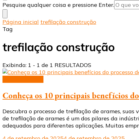
Procurando
Pesquise qualquer coisa e pressione Enter.
algo?
Página inicial
trefilação construção
Tag
trefilação construção
Exibindo: 1 - 1 de 1 RESULTADOS
arame trefilado
Conheça os 10 principais benefícios do
Descubra o processo de trefilação de arames, suas 
de trefilação de arames é um dos pilares da indústr
adequados para diferentes aplicações. Muitas empr
4 de setembro de 2025
4 de setembro de 2025