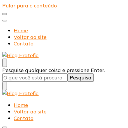
Pular para o conteúdo
Home
Voltar ao site
Contato
Blog Pratefio
Arames e Telas de Qualidade
Procurando
Pesquise qualquer coisa e pressione Enter.
algo?
Blog Pratefio
Arames e Telas de Qualidade
Home
Voltar ao site
Contato