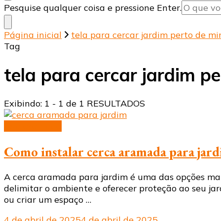
Procurando
Pesquise qualquer coisa e pressione Enter.
algo?
Página inicial
tela para cercar jardim perto de m
Tag
tela para cercar jardim p
Exibindo: 1 - 1 de 1 RESULTADOS
tela aramada
Como instalar cerca aramada para jardi
A cerca aramada para jardim é uma das opções mais 
delimitar o ambiente e oferecer proteção ao seu ja
ou criar um espaço …
4 de abril de 2025
4 de abril de 2025