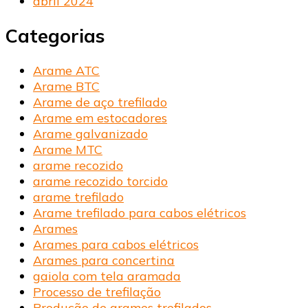
abril 2024
Categorias
Arame ATC
Arame BTC
Arame de aço trefilado
Arame em estocadores
Arame galvanizado
Arame MTC
arame recozido
arame recozido torcido
arame trefilado
Arame trefilado para cabos elétricos
Arames
Arames para cabos elétricos
Arames para concertina
gaiola com tela aramada
Processo de trefilação
Produção de arames trefilados