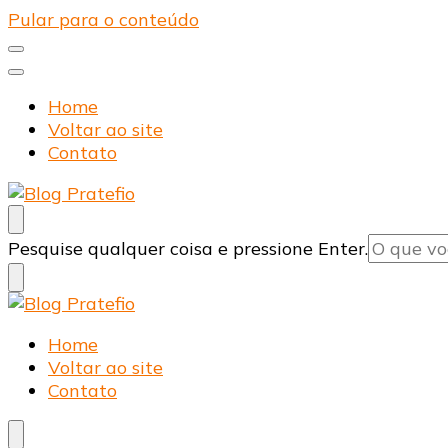
Pular para o conteúdo
Home
Voltar ao site
Contato
Blog Pratefio
Arames e Telas de Qualidade
Procurando
Pesquise qualquer coisa e pressione Enter.
algo?
Blog Pratefio
Arames e Telas de Qualidade
Home
Voltar ao site
Contato