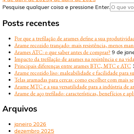
Procurando
Pesquise qualquer coisa e pressione Enter.
algo?
Posts recentes
Por que a trefilação de arames define a sua produtivida
Arame recozido trançado: mais resistência, menos ma
Arames ATC: o que saber antes de comprar?
9 de jan
Impacto da trefilação de arames na resistência e na vida
Principais diferenças entre arames BTC, MTC e ATC
Arame recozido liso: maleabilidade e facilidade para s
Telas aramadas para cercas: como escolher com mais s
Arame MTC e a sua versatilidade para a indústria de ar
Arame de aço trefilado: características, benefícios e apl
Arquivos
janeiro 2026
dezembro 2025