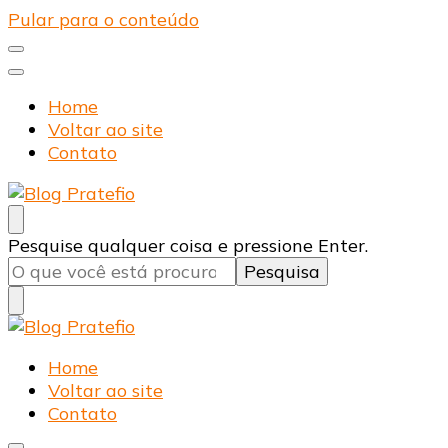
Pular para o conteúdo
Home
Voltar ao site
Contato
Blog Pratefio
Arames e Telas de Qualidade
Procurando
Pesquise qualquer coisa e pressione Enter.
algo?
Blog Pratefio
Arames e Telas de Qualidade
Home
Voltar ao site
Contato