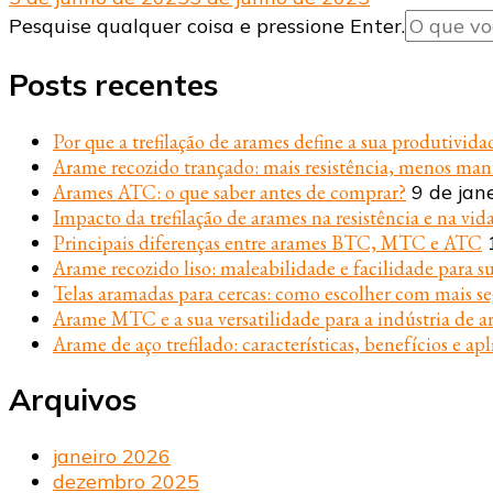
Procurando
Pesquise qualquer coisa e pressione Enter.
algo?
Posts recentes
Por que a trefilação de arames define a sua produtivida
Arame recozido trançado: mais resistência, menos ma
Arames ATC: o que saber antes de comprar?
9 de jan
Impacto da trefilação de arames na resistência e na vida
Principais diferenças entre arames BTC, MTC e ATC
Arame recozido liso: maleabilidade e facilidade para s
Telas aramadas para cercas: como escolher com mais s
Arame MTC e a sua versatilidade para a indústria de ar
Arame de aço trefilado: características, benefícios e apl
Arquivos
janeiro 2026
dezembro 2025