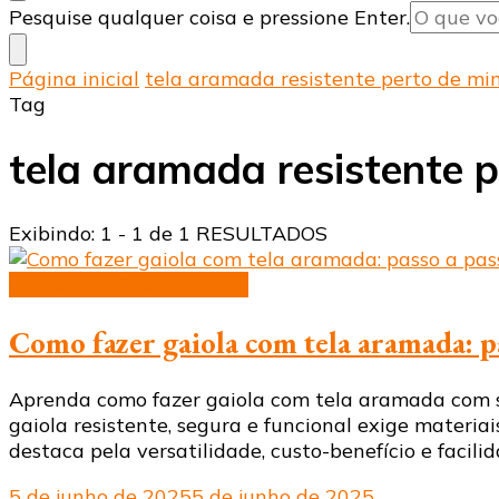
Procurando
Pesquise qualquer coisa e pressione Enter.
algo?
Página inicial
tela aramada resistente perto de mi
Tag
tela aramada resistente 
Exibindo: 1 - 1 de 1 RESULTADOS
gaiola com tela aramada
Como fazer gaiola com tela aramada: p
Aprenda como fazer gaiola com tela aramada com seg
gaiola resistente, segura e funcional exige materi
destaca pela versatilidade, custo-benefício e facil
5 de junho de 2025
5 de junho de 2025