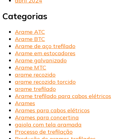
abril 2024
Categorias
Arame ATC
Arame BTC
Arame de aço trefilado
Arame em estocadores
Arame galvanizado
Arame MTC
arame recozido
arame recozido torcido
arame trefilado
Arame trefilado para cabos elétricos
Arames
Arames para cabos elétricos
Arames para concertina
gaiola com tela aramada
Processo de trefilação
Produção de arames trefilados