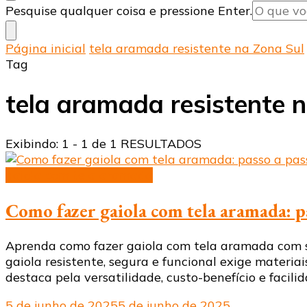
Procurando
Pesquise qualquer coisa e pressione Enter.
algo?
Página inicial
tela aramada resistente na Zona Sul
Tag
tela aramada resistente 
Exibindo: 1 - 1 de 1 RESULTADOS
gaiola com tela aramada
Como fazer gaiola com tela aramada: p
Aprenda como fazer gaiola com tela aramada com seg
gaiola resistente, segura e funcional exige materi
destaca pela versatilidade, custo-benefício e facil
5 de junho de 2025
5 de junho de 2025