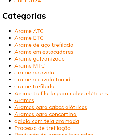
abril 2024
Categorias
Arame ATC
Arame BTC
Arame de aço trefilado
Arame em estocadores
Arame galvanizado
Arame MTC
arame recozido
arame recozido torcido
arame trefilado
Arame trefilado para cabos elétricos
Arames
Arames para cabos elétricos
Arames para concertina
gaiola com tela aramada
Processo de trefilação
Produção de arames trefilados