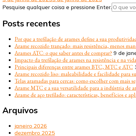
Procurando
Pesquise qualquer coisa e pressione Enter.
algo?
Posts recentes
Por que a trefilação de arames define a sua produtivida
Arame recozido trançado: mais resistência, menos ma
Arames ATC: o que saber antes de comprar?
9 de jan
Impacto da trefilação de arames na resistência e na vida
Principais diferenças entre arames BTC, MTC e ATC
Arame recozido liso: maleabilidade e facilidade para s
Telas aramadas para cercas: como escolher com mais s
Arame MTC e a sua versatilidade para a indústria de ar
Arame de aço trefilado: características, benefícios e apl
Arquivos
janeiro 2026
dezembro 2025