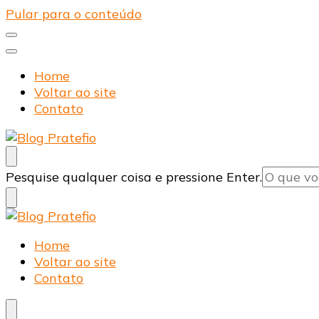
Pular para o conteúdo
Home
Voltar ao site
Contato
Blog Pratefio
Arames e Telas de Qualidade
Procurando
Pesquise qualquer coisa e pressione Enter.
algo?
Blog Pratefio
Arames e Telas de Qualidade
Home
Voltar ao site
Contato