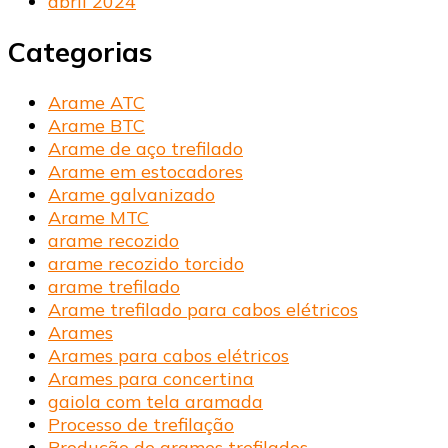
abril 2024
Categorias
Arame ATC
Arame BTC
Arame de aço trefilado
Arame em estocadores
Arame galvanizado
Arame MTC
arame recozido
arame recozido torcido
arame trefilado
Arame trefilado para cabos elétricos
Arames
Arames para cabos elétricos
Arames para concertina
gaiola com tela aramada
Processo de trefilação
Produção de arames trefilados