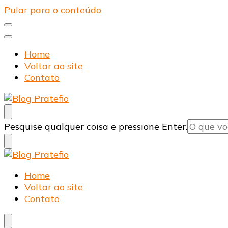
Pular para o conteúdo
Home
Voltar ao site
Contato
Blog Pratefio
Arames e Telas de Qualidade
Procurando
Pesquise qualquer coisa e pressione Enter.
algo?
Blog Pratefio
Arames e Telas de Qualidade
Home
Voltar ao site
Contato