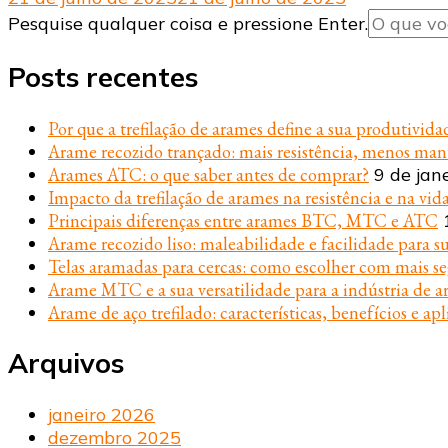
Procurando
Pesquise qualquer coisa e pressione Enter.
algo?
Posts recentes
Por que a trefilação de arames define a sua produtivida
Arame recozido trançado: mais resistência, menos ma
Arames ATC: o que saber antes de comprar?
9 de jan
Impacto da trefilação de arames na resistência e na vida
Principais diferenças entre arames BTC, MTC e ATC
Arame recozido liso: maleabilidade e facilidade para s
Telas aramadas para cercas: como escolher com mais s
Arame MTC e a sua versatilidade para a indústria de ar
Arame de aço trefilado: características, benefícios e apl
Arquivos
janeiro 2026
dezembro 2025