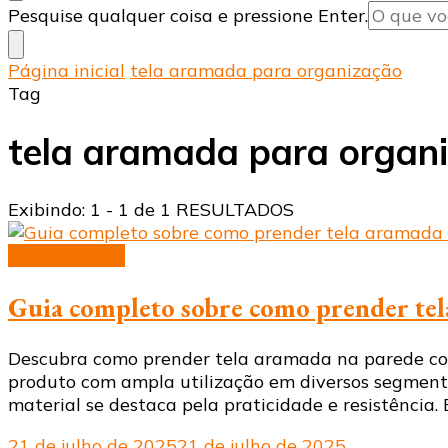
Procurando
Pesquise qualquer coisa e pressione Enter.
algo?
Página inicial
tela aramada para organização
Tag
tela aramada para organ
Exibindo: 1 - 1 de 1 RESULTADOS
tela aramada
Guia completo sobre como prender tel
Descubra como prender tela aramada na parede com 
produto com ampla utilização em diversos segmentos
material se destaca pela praticidade e resistência. 
21 de julho de 2025
21 de julho de 2025