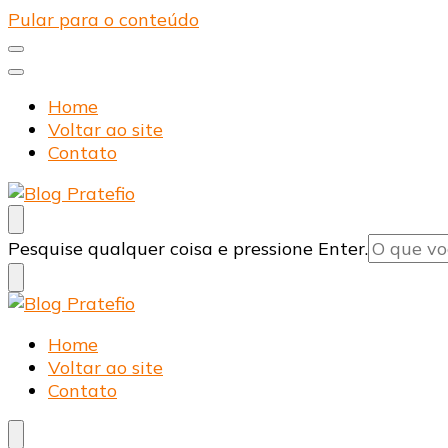
Pular para o conteúdo
Home
Voltar ao site
Contato
Blog Pratefio
Arames e Telas de Qualidade
Procurando
Pesquise qualquer coisa e pressione Enter.
algo?
Blog Pratefio
Arames e Telas de Qualidade
Home
Voltar ao site
Contato