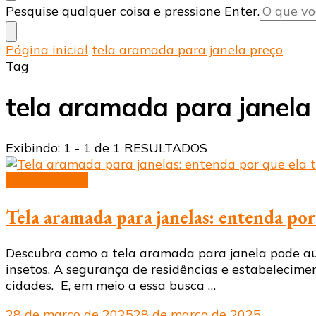
Procurando
Pesquise qualquer coisa e pressione Enter.
algo?
Página inicial
tela aramada para janela preço
Tag
tela aramada para janela
Exibindo: 1 - 1 de 1 RESULTADOS
tela aramada
Tela aramada para janelas: entenda po
Descubra como a tela aramada para janela pode au
insetos. A segurança de residências e estabelecim
cidades. E, em meio a essa busca …
28 de março de 2025
28 de março de 2025