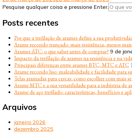
Procurando
Pesquise qualquer coisa e pressione Enter.
algo?
Posts recentes
Por que a trefilação de arames define a sua produtivida
Arame recozido trançado: mais resistência, menos ma
Arames ATC: o que saber antes de comprar?
9 de jan
Impacto da trefilação de arames na resistência e na vida
Principais diferenças entre arames BTC, MTC e ATC
Arame recozido liso: maleabilidade e facilidade para s
Telas aramadas para cercas: como escolher com mais s
Arame MTC e a sua versatilidade para a indústria de ar
Arame de aço trefilado: características, benefícios e apl
Arquivos
janeiro 2026
dezembro 2025