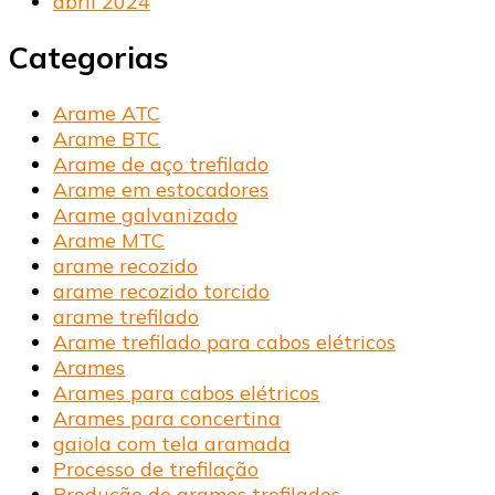
abril 2024
Categorias
Arame ATC
Arame BTC
Arame de aço trefilado
Arame em estocadores
Arame galvanizado
Arame MTC
arame recozido
arame recozido torcido
arame trefilado
Arame trefilado para cabos elétricos
Arames
Arames para cabos elétricos
Arames para concertina
gaiola com tela aramada
Processo de trefilação
Produção de arames trefilados