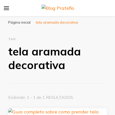
Blog Pratefio
Arames e Telas de Qualidade
Página inicial
tela aramada decorativa
TAG
tela aramada
decorativa
Exibindo: 1 - 1 de 1 RESULTADOS