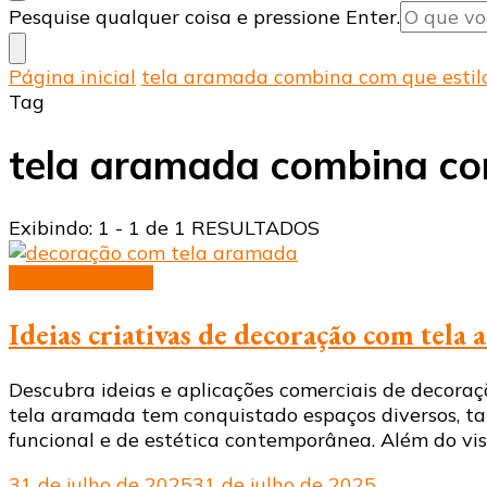
Procurando
Pesquise qualquer coisa e pressione Enter.
algo?
Página inicial
tela aramada combina com que estil
Tag
tela aramada combina com
Exibindo: 1 - 1 de 1 RESULTADOS
telas aramadas
Ideias criativas de decoração com tela
Descubra ideias e aplicações comerciais de decora
tela aramada tem conquistado espaços diversos, tan
funcional e de estética contemporânea. Além do vis
31 de julho de 2025
31 de julho de 2025