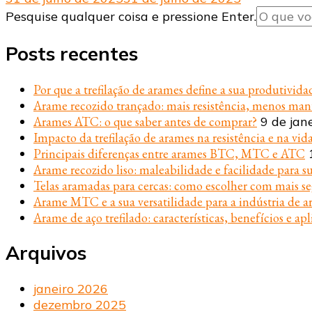
Procurando
Pesquise qualquer coisa e pressione Enter.
algo?
Posts recentes
Por que a trefilação de arames define a sua produtivida
Arame recozido trançado: mais resistência, menos ma
Arames ATC: o que saber antes de comprar?
9 de jan
Impacto da trefilação de arames na resistência e na vida
Principais diferenças entre arames BTC, MTC e ATC
Arame recozido liso: maleabilidade e facilidade para s
Telas aramadas para cercas: como escolher com mais s
Arame MTC e a sua versatilidade para a indústria de ar
Arame de aço trefilado: características, benefícios e apl
Arquivos
janeiro 2026
dezembro 2025