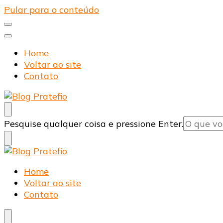
Pular para o conteúdo
Home
Voltar ao site
Contato
Blog Pratefio
Arames e Telas de Qualidade
Procurando
Pesquise qualquer coisa e pressione Enter.
algo?
Blog Pratefio
Arames e Telas de Qualidade
Home
Voltar ao site
Contato