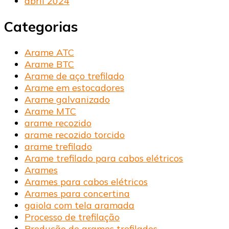
abril 2024
Categorias
Arame ATC
Arame BTC
Arame de aço trefilado
Arame em estocadores
Arame galvanizado
Arame MTC
arame recozido
arame recozido torcido
arame trefilado
Arame trefilado para cabos elétricos
Arames
Arames para cabos elétricos
Arames para concertina
gaiola com tela aramada
Processo de trefilação
Produção de arames trefilados