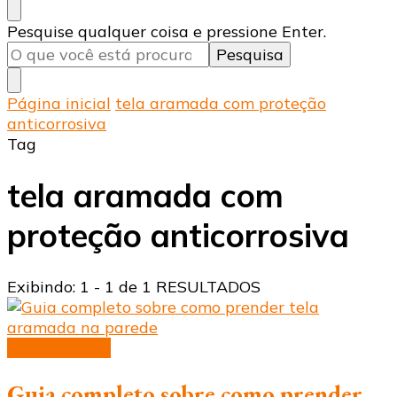
Procurando
Pesquise qualquer coisa e pressione Enter.
algo?
Página inicial
tela aramada com proteção
anticorrosiva
Tag
tela aramada com
proteção anticorrosiva
Exibindo: 1 - 1 de 1 RESULTADOS
tela aramada
Guia completo sobre como prender