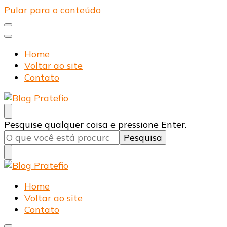
Pular para o conteúdo
Home
Voltar ao site
Contato
Blog Pratefio
Arames e Telas de Qualidade
Procurando
Pesquise qualquer coisa e pressione Enter.
algo?
Blog Pratefio
Arames e Telas de Qualidade
Home
Voltar ao site
Contato