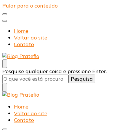
Pular para o conteúdo
Home
Voltar ao site
Contato
Blog Pratefio
Arames e Telas de Qualidade
Procurando
Pesquise qualquer coisa e pressione Enter.
algo?
Blog Pratefio
Arames e Telas de Qualidade
Home
Voltar ao site
Contato