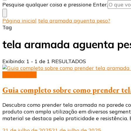
Procurando
Pesquise qualquer coisa e pressione Enter.
algo?
Página inicial
tela aramada aguenta peso?
Tag
tela aramada aguenta pe
Exibindo: 1 - 1 de 1 RESULTADOS
tela aramada
Guia completo sobre como prender tel
Descubra como prender tela aramada na parede com 
produto com ampla utilização em diversos segmentos
material se destaca pela praticidade e resistência. 
21 de julho de 2025
21 de julho de 2025