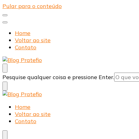
Pular para o conteúdo
Home
Voltar ao site
Contato
Blog Pratefio
Arames e Telas de Qualidade
Procurando
Pesquise qualquer coisa e pressione Enter.
algo?
Blog Pratefio
Arames e Telas de Qualidade
Home
Voltar ao site
Contato