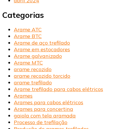
abril 2024
Categorias
Arame ATC
Arame BTC
Arame de aço trefilado
Arame em estocadores
Arame galvanizado
Arame MTC
arame recozido
arame recozido torcido
arame trefilado
Arame trefilado para cabos elétricos
Arames
Arames para cabos elétricos
Arames para concertina
gaiola com tela aramada
Processo de trefilação
Produção de arames trefilados