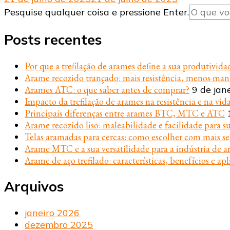
Procurando
Pesquise qualquer coisa e pressione Enter.
algo?
Posts recentes
Por que a trefilação de arames define a sua produtivida
Arame recozido trançado: mais resistência, menos ma
Arames ATC: o que saber antes de comprar?
9 de jan
Impacto da trefilação de arames na resistência e na vida
Principais diferenças entre arames BTC, MTC e ATC
Arame recozido liso: maleabilidade e facilidade para s
Telas aramadas para cercas: como escolher com mais s
Arame MTC e a sua versatilidade para a indústria de ar
Arame de aço trefilado: características, benefícios e apl
Arquivos
janeiro 2026
dezembro 2025