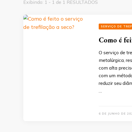
Exibindo: 1 - 1 de 1 RESULTADOS
SERVIÇO DE TRE
Como é feit
O serviço de tr
metalúrgica, re
com alta precis
com um método 
reduzir seu di
…
6 DE JUNHO DE 20