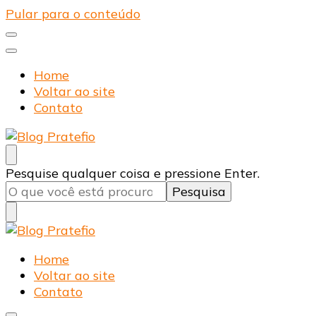
Pular para o conteúdo
Home
Voltar ao site
Contato
Blog Pratefio
Arames e Telas de Qualidade
Procurando
Pesquise qualquer coisa e pressione Enter.
algo?
Blog Pratefio
Arames e Telas de Qualidade
Home
Voltar ao site
Contato