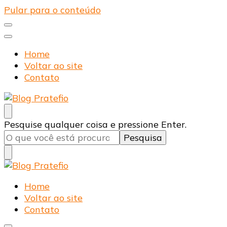
Pular para o conteúdo
Home
Voltar ao site
Contato
Blog Pratefio
Arames e Telas de Qualidade
Procurando
Pesquise qualquer coisa e pressione Enter.
algo?
Blog Pratefio
Arames e Telas de Qualidade
Home
Voltar ao site
Contato