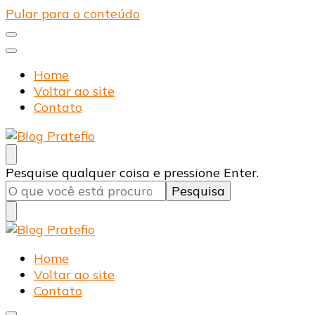
Pular para o conteúdo
Home
Voltar ao site
Contato
Blog Pratefio
Arames e Telas de Qualidade
Procurando
Pesquise qualquer coisa e pressione Enter.
algo?
Blog Pratefio
Arames e Telas de Qualidade
Home
Voltar ao site
Contato