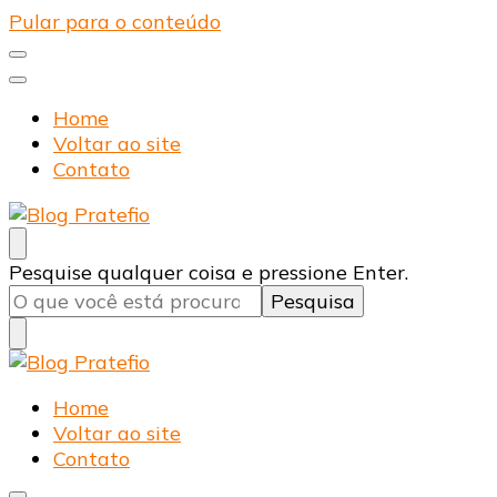
Pular para o conteúdo
Home
Voltar ao site
Contato
Blog Pratefio
Arames e Telas de Qualidade
Procurando
Pesquise qualquer coisa e pressione Enter.
algo?
Blog Pratefio
Arames e Telas de Qualidade
Home
Voltar ao site
Contato