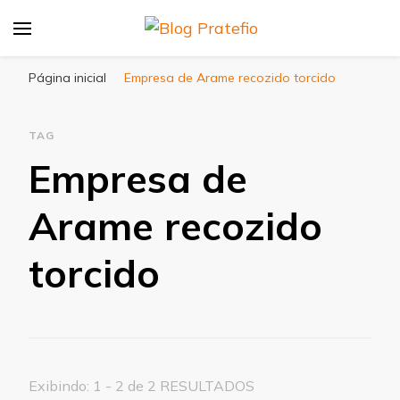
Blog Pratefio
Arames e Telas de Qualidade
Página inicial
Empresa de Arame recozido torcido
TAG
Empresa de
Arame recozido
torcido
Exibindo: 1 - 2 de 2 RESULTADOS