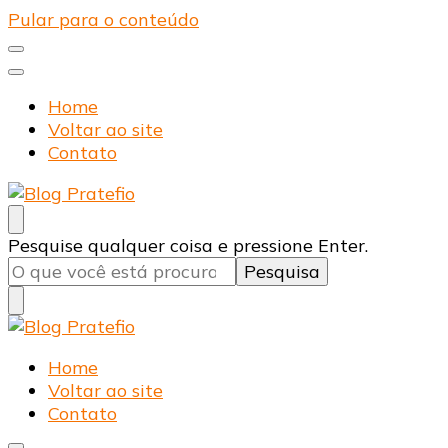
Pular para o conteúdo
Home
Voltar ao site
Contato
Blog Pratefio
Arames e Telas de Qualidade
Procurando
Pesquise qualquer coisa e pressione Enter.
algo?
Blog Pratefio
Arames e Telas de Qualidade
Home
Voltar ao site
Contato