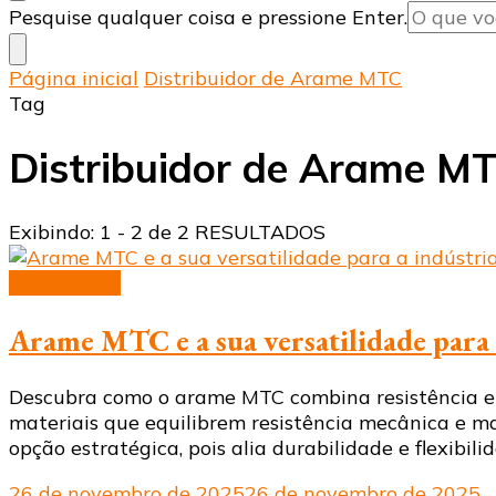
Procurando
Pesquise qualquer coisa e pressione Enter.
algo?
Página inicial
Distribuidor de Arame MTC
Tag
Distribuidor de Arame M
Exibindo: 1 - 2 de 2 RESULTADOS
Arame MTC
Arame MTC e a sua versatilidade para a
Descubra como o arame MTC combina resistência e m
materiais que equilibrem resistência mecânica e 
opção estratégica, pois alia durabilidade e flexibil
26 de novembro de 2025
26 de novembro de 2025