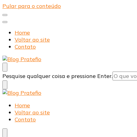
Pular para o conteúdo
Home
Voltar ao site
Contato
Blog Pratefio
Arames e Telas de Qualidade
Procurando
Pesquise qualquer coisa e pressione Enter.
algo?
Blog Pratefio
Arames e Telas de Qualidade
Home
Voltar ao site
Contato