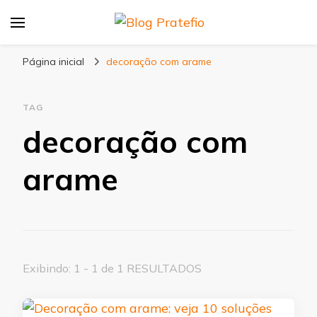
Blog Pratefio
Arames e Telas de Qualidade
Página inicial
decoração com arame
TAG
decoração com
arame
Exibindo: 1 - 1 de 1 RESULTADOS