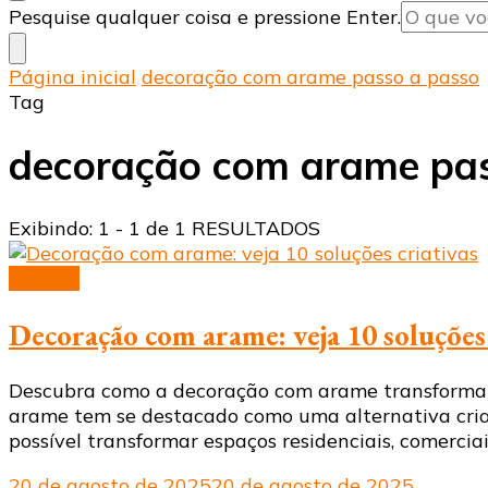
Procurando
Pesquise qualquer coisa e pressione Enter.
algo?
Página inicial
decoração com arame passo a passo
Tag
decoração com arame pas
Exibindo: 1 - 1 de 1 RESULTADOS
Arames
Decoração com arame: veja 10 soluções 
Descubra como a decoração com arame transforma a
arame tem se destacado como uma alternativa criat
possível transformar espaços residenciais, comercia
20 de agosto de 2025
20 de agosto de 2025