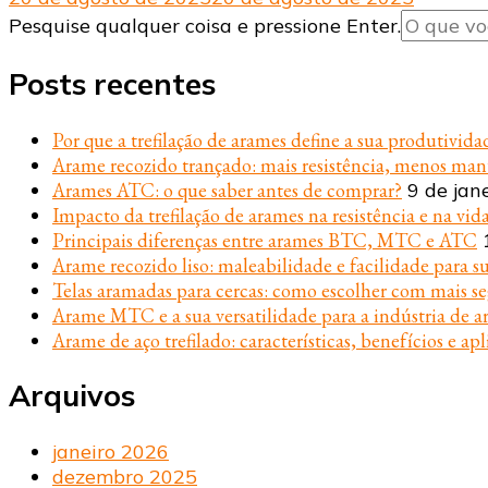
Procurando
Pesquise qualquer coisa e pressione Enter.
algo?
Posts recentes
Por que a trefilação de arames define a sua produtivida
Arame recozido trançado: mais resistência, menos ma
Arames ATC: o que saber antes de comprar?
9 de jan
Impacto da trefilação de arames na resistência e na vida
Principais diferenças entre arames BTC, MTC e ATC
Arame recozido liso: maleabilidade e facilidade para s
Telas aramadas para cercas: como escolher com mais s
Arame MTC e a sua versatilidade para a indústria de ar
Arame de aço trefilado: características, benefícios e apl
Arquivos
janeiro 2026
dezembro 2025