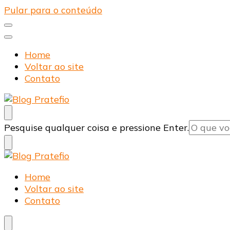
Pular para o conteúdo
Home
Voltar ao site
Contato
Blog Pratefio
Arames e Telas de Qualidade
Procurando
Pesquise qualquer coisa e pressione Enter.
algo?
Blog Pratefio
Arames e Telas de Qualidade
Home
Voltar ao site
Contato