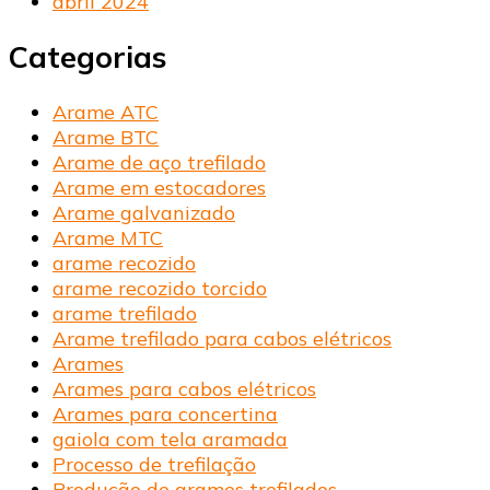
abril 2024
Categorias
Arame ATC
Arame BTC
Arame de aço trefilado
Arame em estocadores
Arame galvanizado
Arame MTC
arame recozido
arame recozido torcido
arame trefilado
Arame trefilado para cabos elétricos
Arames
Arames para cabos elétricos
Arames para concertina
gaiola com tela aramada
Processo de trefilação
Produção de arames trefilados