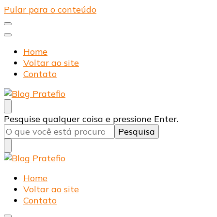
Pular para o conteúdo
Home
Voltar ao site
Contato
Blog Pratefio
Arames e Telas de Qualidade
Procurando
Pesquise qualquer coisa e pressione Enter.
algo?
Blog Pratefio
Arames e Telas de Qualidade
Home
Voltar ao site
Contato