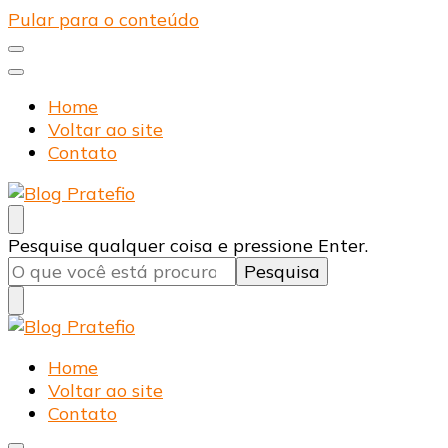
Pular para o conteúdo
Home
Voltar ao site
Contato
Blog Pratefio
Arames e Telas de Qualidade
Procurando
Pesquise qualquer coisa e pressione Enter.
algo?
Blog Pratefio
Arames e Telas de Qualidade
Home
Voltar ao site
Contato