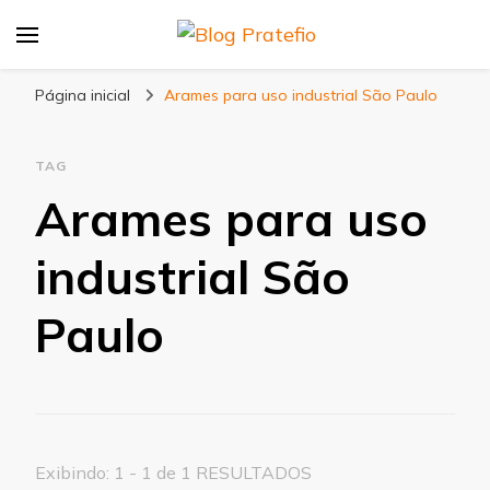
Blog Pratefio
Arames e Telas de Qualidade
Página inicial
Arames para uso industrial São Paulo
TAG
Arames para uso
industrial São
Paulo
Exibindo: 1 - 1 de 1 RESULTADOS