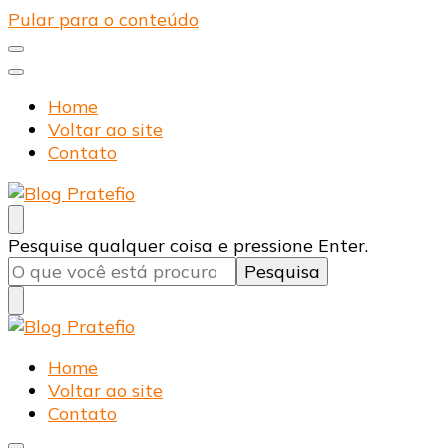
Pular para o conteúdo
Home
Voltar ao site
Contato
Blog Pratefio
Arames e Telas de Qualidade
Procurando
Pesquise qualquer coisa e pressione Enter.
algo?
Blog Pratefio
Arames e Telas de Qualidade
Home
Voltar ao site
Contato