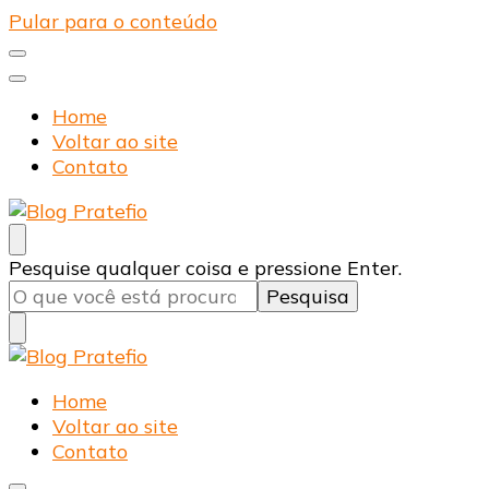
Pular para o conteúdo
Home
Voltar ao site
Contato
Blog Pratefio
Arames e Telas de Qualidade
Procurando
Pesquise qualquer coisa e pressione Enter.
algo?
Blog Pratefio
Arames e Telas de Qualidade
Home
Voltar ao site
Contato