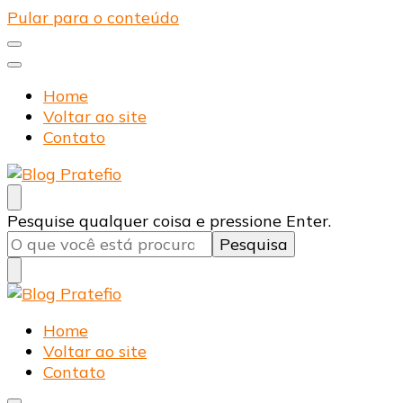
Pular para o conteúdo
Home
Voltar ao site
Contato
Blog Pratefio
Arames e Telas de Qualidade
Procurando
Pesquise qualquer coisa e pressione Enter.
algo?
Blog Pratefio
Arames e Telas de Qualidade
Home
Voltar ao site
Contato