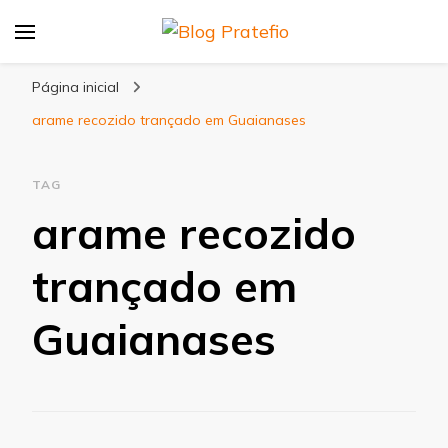
Blog Pratefio
Arames e Telas de Qualidade
Página inicial
arame recozido trançado em Guaianases
TAG
arame recozido
trançado em
Guaianases