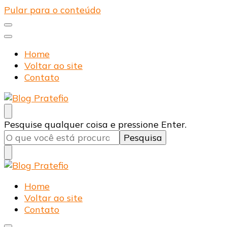
Pular para o conteúdo
Home
Voltar ao site
Contato
Blog Pratefio
Arames e Telas de Qualidade
Procurando
Pesquise qualquer coisa e pressione Enter.
algo?
Blog Pratefio
Arames e Telas de Qualidade
Home
Voltar ao site
Contato