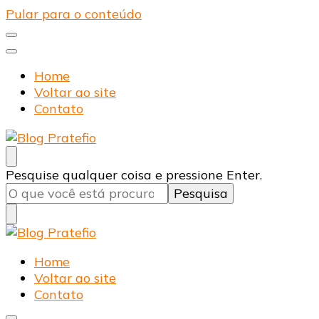
Pular para o conteúdo
Home
Voltar ao site
Contato
Blog Pratefio
Arames e Telas de Qualidade
Procurando
Pesquise qualquer coisa e pressione Enter.
algo?
Blog Pratefio
Arames e Telas de Qualidade
Home
Voltar ao site
Contato