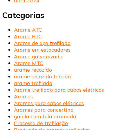
abril 2024
Categorias
Arame ATC
Arame BTC
Arame de aço trefilado
Arame em estocadores
Arame galvanizado
Arame MTC
arame recozido
arame recozido torcido
arame trefilado
Arame trefilado para cabos elétricos
Arames
Arames para cabos elétricos
Arames para concertina
gaiola com tela aramada
Processo de trefilação
Produção de arames trefilados