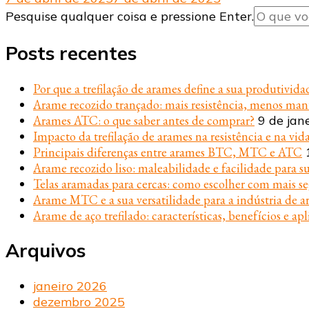
Procurando
Pesquise qualquer coisa e pressione Enter.
algo?
Posts recentes
Por que a trefilação de arames define a sua produtivida
Arame recozido trançado: mais resistência, menos ma
Arames ATC: o que saber antes de comprar?
9 de jan
Impacto da trefilação de arames na resistência e na vida
Principais diferenças entre arames BTC, MTC e ATC
Arame recozido liso: maleabilidade e facilidade para s
Telas aramadas para cercas: como escolher com mais s
Arame MTC e a sua versatilidade para a indústria de ar
Arame de aço trefilado: características, benefícios e apl
Arquivos
janeiro 2026
dezembro 2025