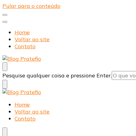
Pular para o conteúdo
Home
Voltar ao site
Contato
Blog Pratefio
Arames e Telas de Qualidade
Procurando
Pesquise qualquer coisa e pressione Enter.
algo?
Blog Pratefio
Arames e Telas de Qualidade
Home
Voltar ao site
Contato