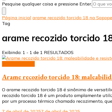
Procurando
Pesquise qualquer coisa e pressione Enter.
algo?
Página inicial
arame recozido torcido 18 na Sapo
Tag
arame recozido torcido 
Exibindo: 1 - 1 de 1 RESULTADOS
arame recozido
Arame recozido torcido 18: maleabilida
O arame recozido torcido 18 é sinônimo de versatil
recozido torcido 18 é um produto amplamente utili
por um processo térmico chamado recozimento, que
7 de abril de 2025
7 de abril de 2025