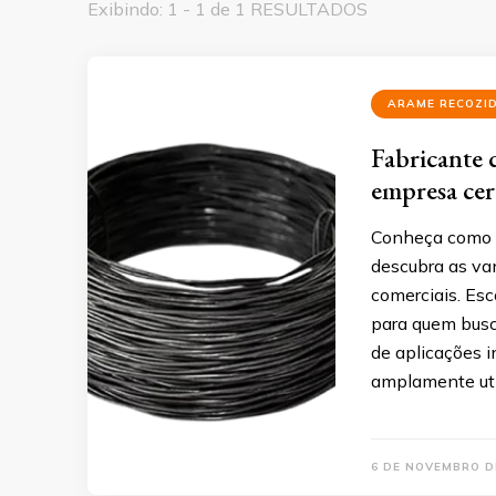
Exibindo: 1 - 1 de 1 RESULTADOS
ARAME RECOZI
Fabricante 
empresa cer
Conheça como e
descubra as van
comerciais. Esc
para quem busc
de aplicações i
amplamente uti
6 DE NOVEMBRO D