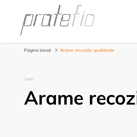
Blog Pratefio
Arames e Telas de Qualidade
Página inicial
Arame recozido qualidade
TAG
Arame recoz