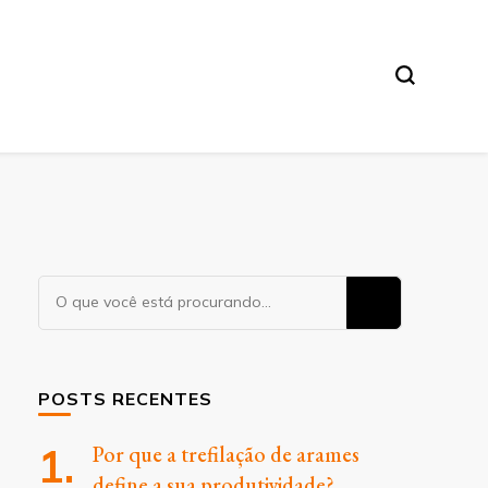
Procurando
algo?
POSTS RECENTES
Por que a trefilação de arames
define a sua produtividade?