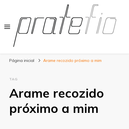
Blog Pratefio
Arames e Telas de Qualidade
Página inicial
Arame recozido próximo a mim
TAG
Arame recozido
próximo a mim