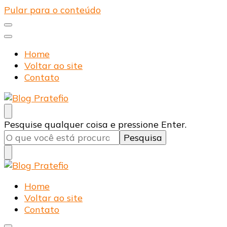
Pular para o conteúdo
Home
Voltar ao site
Contato
Blog Pratefio
Arames e Telas de Qualidade
Procurando
Pesquise qualquer coisa e pressione Enter.
algo?
Blog Pratefio
Arames e Telas de Qualidade
Home
Voltar ao site
Contato