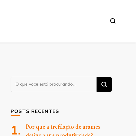
Procurando
algo?
POSTS RECENTES
Por que a trefilação de arames
define a sua produtividade?