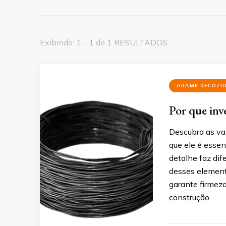
Exibindo: 1 - 1 de 1 RESULTADOS
ARAME RECOZI
Por que inv
Descubra as va
que ele é essen
detalhe faz di
desses element
garante firmeza
construção …