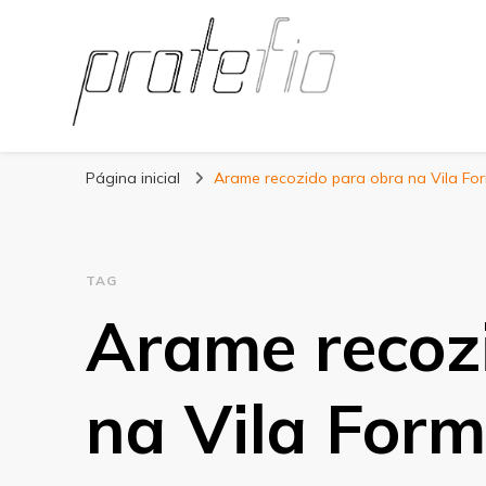
Blog Pratefio
Arames e Telas de Qualidade
Página inicial
Arame recozido para obra na Vila Fo
TAG
Arame recoz
na Vila For