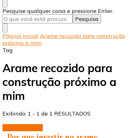
Procurando
Pesquise qualquer coisa e pressione Enter.
algo?
Página inicial
Arame recozido para construção
próximo a mim
Tag
Arame recozido para
construção próximo a
mim
Exibindo: 1 - 1 de 1 RESULTADOS
arame recozido
Por que investir no arame