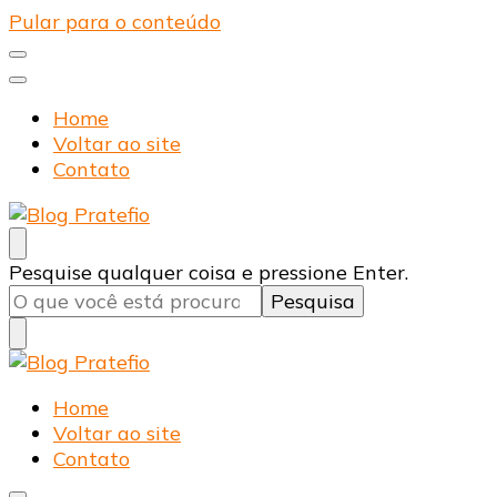
Pular para o conteúdo
Home
Voltar ao site
Contato
Blog Pratefio
Arames e Telas de Qualidade
Procurando
Pesquise qualquer coisa e pressione Enter.
algo?
Blog Pratefio
Arames e Telas de Qualidade
Home
Voltar ao site
Contato