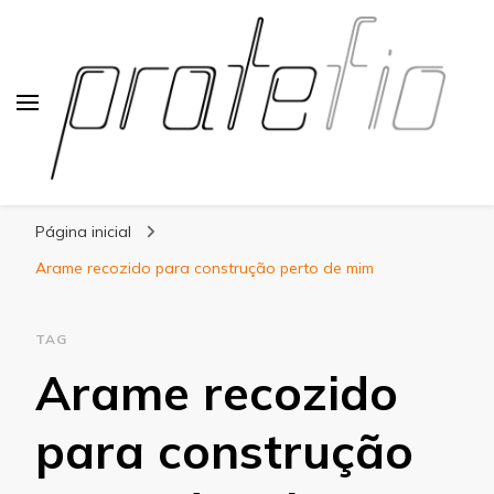
Blog Pratefio
Arames e Telas de Qualidade
Página inicial
Arame recozido para construção perto de mim
TAG
Arame recozido
para construção