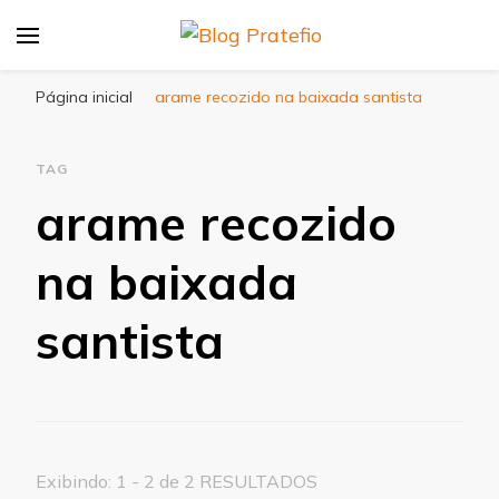
Blog Pratefio
Arames e Telas de Qualidade
Página inicial
arame recozido na baixada santista
TAG
arame recozido
na baixada
santista
Exibindo: 1 - 2 de 2 RESULTADOS