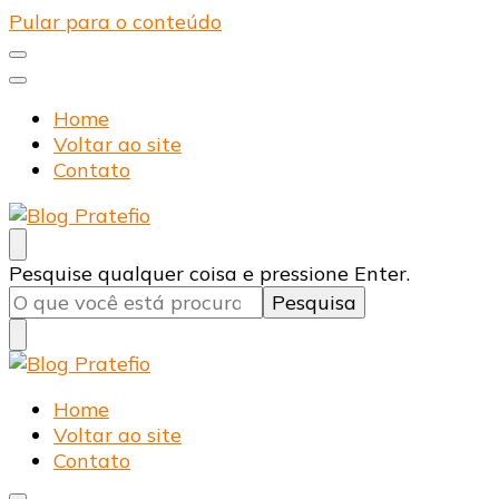
Pular para o conteúdo
Home
Voltar ao site
Contato
Blog Pratefio
Arames e Telas de Qualidade
Procurando
Pesquise qualquer coisa e pressione Enter.
algo?
Blog Pratefio
Arames e Telas de Qualidade
Home
Voltar ao site
Contato