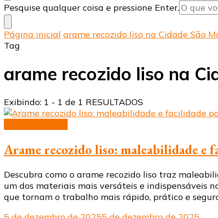
Procurando
Pesquise qualquer coisa e pressione Enter.
algo?
Página inicial
arame recozido liso na Cidade São M
Tag
arame recozido liso na C
Exibindo: 1 - 1 de 1 RESULTADOS
arame recozido
Arame recozido liso: maleabilidade e f
Descubra como o arame recozido liso traz maleabilid
um dos materiais mais versáteis e indispensáveis na
que tornam o trabalho mais rápido, prático e segur
5 de dezembro de 2025
5 de dezembro de 2025