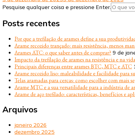
Procurando
Pesquise qualquer coisa e pressione Enter.
algo?
Posts recentes
Por que a trefilação de arames define a sua produtivida
Arame recozido trançado: mais resistência, menos ma
Arames ATC: o que saber antes de comprar?
9 de jan
Impacto da trefilação de arames na resistência e na vida
Principais diferenças entre arames BTC, MTC e ATC
Arame recozido liso: maleabilidade e facilidade para s
Telas aramadas para cercas: como escolher com mais s
Arame MTC e a sua versatilidade para a indústria de ar
Arame de aço trefilado: características, benefícios e apl
Arquivos
janeiro 2026
dezembro 2025