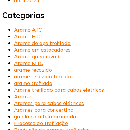
abril 2024
Categorias
Arame ATC
Arame BTC
Arame de aço trefilado
Arame em estocadores
Arame galvanizado
Arame MTC
arame recozido
arame recozido torcido
arame trefilado
Arame trefilado para cabos elétricos
Arames
Arames para cabos elétricos
Arames para concertina
gaiola com tela aramada
Processo de trefilação
Produção de arames trefilados