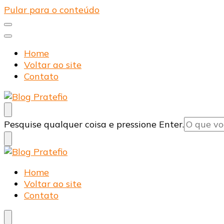
Pular para o conteúdo
Home
Voltar ao site
Contato
Blog Pratefio
Arames e Telas de Qualidade
Procurando
Pesquise qualquer coisa e pressione Enter.
algo?
Blog Pratefio
Arames e Telas de Qualidade
Home
Voltar ao site
Contato