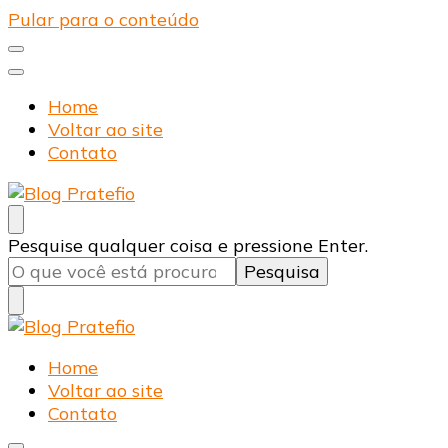
Pular para o conteúdo
Home
Voltar ao site
Contato
Blog Pratefio
Arames e Telas de Qualidade
Procurando
Pesquise qualquer coisa e pressione Enter.
algo?
Blog Pratefio
Arames e Telas de Qualidade
Home
Voltar ao site
Contato