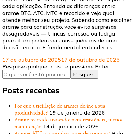
cada aplicação. Entenda as diferenças entre
arame BTC, ATC, MTC e recozido e veja qual
atende melhor seu projeto. Sabendo como escolher
arame para construção, você evita surpresas
desagradáveis — trincas, corrosão ou fadiga
prematura podem ser consequências de uma
decisão errada. É fundamental entender os …
17 de outubro de 2025
17 de outubro de 2025
Procurando
Pesquise qualquer coisa e pressione Enter.
algo?
Posts recentes
Por que a trefilação de arames define a sua
produtividade?
19 de janeiro de 2026
Arame recozido trançado: mais resistência, menos
manutenção
14 de janeiro de 2026
Arames ATC: o que saber antes de comprar?
9 de