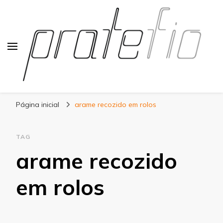
Blog Pratefio
Arames e Telas de Qualidade
Página inicial
arame recozido em rolos
TAG
arame recozido
em rolos