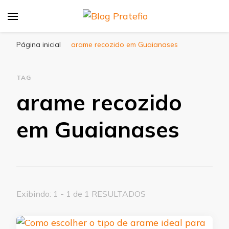
Blog Pratefio
Arames e Telas de Qualidade
Página inicial
arame recozido em Guaianases
TAG
arame recozido
em Guaianases
Exibindo: 1 - 1 de 1 RESULTADOS